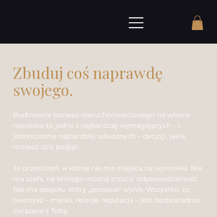
Zbuduj coś naprawdę
swojego.
Budowanie biznesu nieruchomościowego na własne
nazwisko to jedna z najbardziej wymagających – i
jednocześnie najbardziej odważnych – decyzji, jakie
możesz dziś podjąć.
To przestrzeń, w której nie ma miejsca na wymówki. Nie
ma szefa, na którego można zrzucić odpowiedzialność.
Nie ma zespołu, który „poniesie" wynik. Wszystko, co
tworzysz – marka, relacje, reputacja – jest bezpośrednio
związane z Tobą.