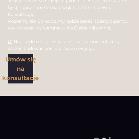
Jeśli jesteś w tym miejscu (albo czujesz, że chcesz tam
być), zapraszam Cię na bezpłatną 30-minutową
konsultację.
Poznamy się. Sprawdzimy, gdzie jesteś. I zdecydujemy,
czy to właściwy kierunek – dla Ciebie i dla mnie.
📩 Napisz do mnie, jeśli czujesz, że to moment, żeby
zacząć budować coś naprawdę swojego.
Umów się
na
konsultacje