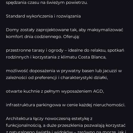
spędzania czasu na świeżym powietrzu.
Standard wykończenia i rozwiązania
Domy zostały zaprojektowane tak, aby maksymalizować
komfort dnia codziennego. Oferują:
przestronne tarasy i ogrody – idealne do relaksu, spotkań
rodzinnych i korzystania z klimatu Costa Blanca,
możliwość doposażenia w prywatny basen lub jacuzzi w
zależności od preferencji i charakterystyki działki,
otwarte kuchnie z pełnym wyposażeniem AGD,
infrastruktura parkingowa w cenie każdej nieruchomości.
Architektura łączy nowoczesną estetykę z
funkcjonalnością, a duże przeszklenia pozwalają korzystać
z naturalnego światła i widoków – zarówno na morze, jak i