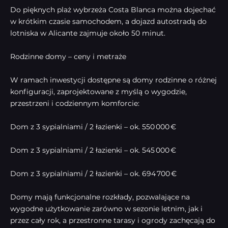
Do pięknych plaż wybrzeża Costa Blanca można dojechać
w krótkim czasie samochodem, a dojazd autostradą do
lotniska w Alicante zajmuje około 50 minut.
Rodzinne domy – ceny i metraże
W ramach inwestycji dostępne są domy rodzinne o różnej
konfiguracji, zaprojektowane z myślą o wygodzie,
przestrzeni i codziennym komforcie:
Dom z 3 sypialniami / 2 łazienki – ok. 550 000 €
Dom z 3 sypialniami / 2 łazienki – ok. 545 000 €
Dom z 3 sypialniami / 2 łazienki – ok. 694 700 €
Domy mają funkcjonalne rozkłady, pozwalające na
wygodne użytkowanie zarówno w sezonie letnim, jak i
przez cały rok, a przestronne tarasy i ogrody zachęcają do