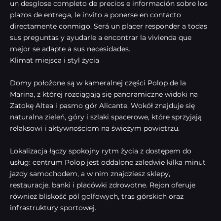
un desglose completo de precios e información sobre los
plazos de entrega, le invito a ponerse en contacto
directamente conmigo. Será un placer responder a todas
sus preguntas y ayudarle a encontrar la vivienda que
mejor se adapte a sus necesidades.
Klimat miejsca i styl życia
Domy położone są w kameralnej części Polop de la
Marina, z której rozciągają się panoramiczne widoki na
Zatokę Altea i pasmo gór Alicante. Wokół znajduje się
naturalna zieleń, góry i szlaki spacerowe, które sprzyjają
relaksowi i aktywnościom na świeżym powietrzu.
Lokalizacja łączy spokojny rytm życia z dostępem do
usług: centrum Polop jest oddalone zaledwie kilka minut
jazdy samochodem, a w nim znajdziesz sklepy,
restauracje, banki i placówki zdrowotne. Rejon oferuje
również bliskość pól golfowych, tras górskich oraz
infrastruktury sportowej.