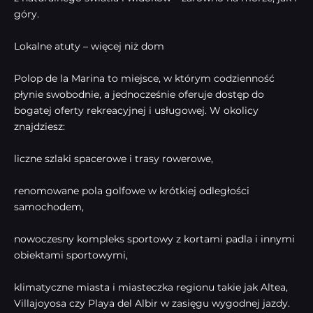
góry.
Lokalne atuty – więcej niż dom
Polop de la Marina to miejsce, w którym codzienność
płynie swobodnie, a jednocześnie oferuje dostęp do
bogatej oferty rekreacyjnej i usługowej. W okolicy
znajdziesz:
liczne szlaki spacerowe i trasy rowerowe,
renomowane pola golfowe w krótkiej odległości
samochodem,
nowoczesny kompleks sportowy z kortami padla i innymi
obiektami sportowymi,
klimatyczne miasta i miasteczka regionu takie jak Altea,
Villajoyosa czy Playa del Albir w zasięgu wygodnej jazdy.