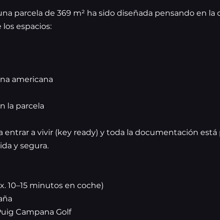
e una parcela de 369 m² ha sido diseñada pensando en la
 los espacios:
ina americana
n la parcela
ra entrar a vivir (key ready) y toda la documentación está
da y segura.
ox. 10–15 minutos en coche)
taña
 Puig Campana Golf